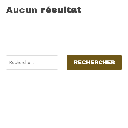
Aucun
résultat
Il semblerait que nous ne pouvons pas trouver ce que vous
cherchez. Peut-être qu’une recherche pourrait vous aider.
RECHERCHER